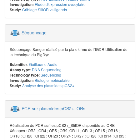
Etude d'expression ovocytaire
Investigation:
Criblage SlitOR vs ligands
Study:
Séquençage
Séquençage Sanger réalisé par la plateforme de l'IGDR Utilisation de
la technique du BigDye
:
Guillaume Audic
Submitter
:
DNA Sequencing
Assay type
:
Sequencing
Technology type
Biologie moléculaire
Investigation:
Analyse des plasmides pCS2+
Study:
PCR sur plasmides pCS2+_ORs
Réalisation de PCR sur les pCS2+_SlitOR disponible au CRB
Xénopes : OR3 ; OR4 ; OR5 ; OR9; OR11 ; OR13 ; OR15 ; OR16 ;
OR18 ; OR20 ; OR22 ; OR23 ; OR24 ; OR27 ; OR28 ; OR314 ; OR35 ;