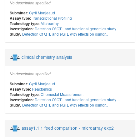
No description specified
:
Cyril Monjeaud
Submitter
:
Transcriptional Profiling
Assay type
:
Microarray
Technology type
Detection Of QTL and functional genomics study ...
Investigation:
Detection Of QTL and eQTL with effects on osmor...
Study:
clinical chemistry analysis
No description specified
:
Cyril Monjeaud
Submitter
:
Reactomics
Assay type
:
Chemostat Measurement
Technology type
Detection Of QTL and functional genomics study ...
Investigation:
Detection Of QTL and eQTL with effects on osmor...
Study:
assay1.1.1 feed comparison - microarray exp2