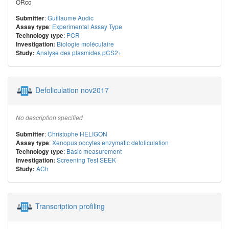
ORco
:
Guillaume Audic
Submitter
:
Experimental Assay Type
Assay type
:
PCR
Technology type
Biologie moléculaire
Investigation:
Analyse des plasmides pCS2+
Study:
Defoliculation nov2017
No description specified
:
Christophe HELIGON
Submitter
:
Xenopus oocytes enzymatic defoliculation
Assay type
:
Basic measurement
Technology type
Screening Test SEEK
Investigation:
ACh
Study:
Transcription profiling