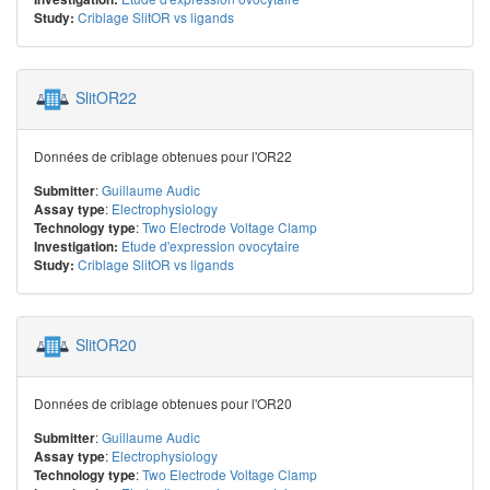
Criblage SlitOR vs ligands
Study:
SlitOR22
Données de criblage obtenues pour l'OR22
:
Guillaume Audic
Submitter
:
Electrophysiology
Assay type
:
Two Electrode Voltage Clamp
Technology type
Etude d'expression ovocytaire
Investigation:
Criblage SlitOR vs ligands
Study:
SlitOR20
Données de criblage obtenues pour l'OR20
:
Guillaume Audic
Submitter
:
Electrophysiology
Assay type
:
Two Electrode Voltage Clamp
Technology type