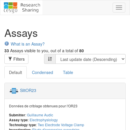
Toggl
naviga
Assays
What is an Assay?
33
Assays visible to you, out of a total of
80
Filters
Default
Condensed
Table
SlitOR23
Données de criblage obtenues pour l'OR23
:
Guillaume Audic
Submitter
:
Electrophysiology
Assay type
:
Two Electrode Voltage Clamp
Technology type
Etude d'expression ovocytaire
Investigation: