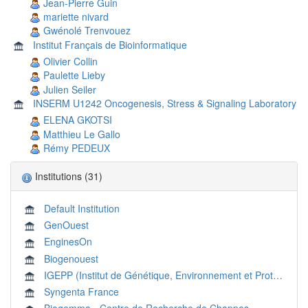
Jean-Pierre Guin
mariette nivard
Gwénolé Trenvouez
Institut Français de Bioinformatique
Olivier Collin
Paulette Lieby
Julien Seiler
INSERM U1242 Oncogenesis, Stress & Signaling Laboratory
ELENA GKOTSI
Matthieu Le Gallo
Rémy PEDEUX
Institutions (31)
Default Institution
GenOuest
EnginesOn
Biogenouest
IGEPP (Institut de Génétique, Environnement et Protection des Plantes)
Syngenta France