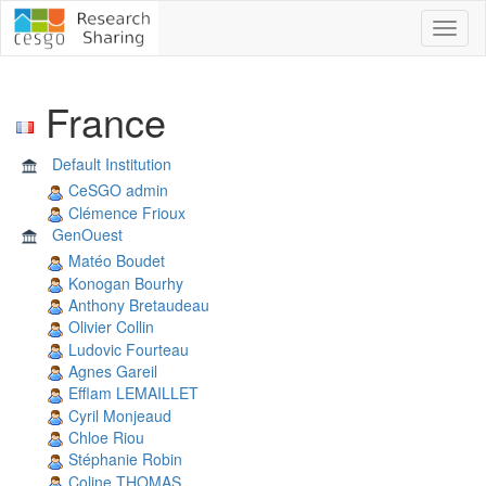
Toggl
naviga
France
Default Institution
CeSGO admin
Clémence Frioux
GenOuest
Matéo Boudet
Konogan Bourhy
Anthony Bretaudeau
Olivier Collin
Ludovic Fourteau
Agnes Gareil
Efflam LEMAILLET
Cyril Monjeaud
Chloe Riou
Stéphanie Robin
Coline THOMAS