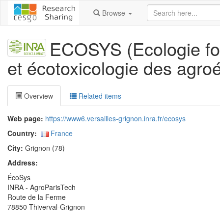
Browse
ECOSYS (Ecologie fon
et écotoxicologie des agr
Overview
Related items
Web page:
https://www6.versailles-grignon.inra.fr/ecosys
Country:
France
City:
Grignon (78)
Address:
ÉcoSys
INRA - AgroParisTech
Route de la Ferme
78850 Thiverval-Grignon