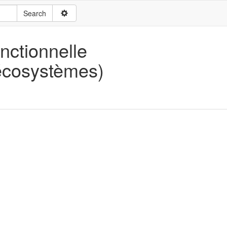
ctionnelle
oécosystèmes)