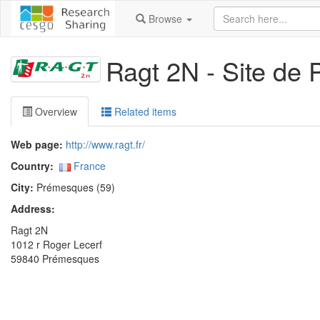
Browse
Ragt 2N - Site de
Overview
Related items
Web page:
http://www.ragt.fr/
Country:
France
City:
Prémesques (59)
Address:
Ragt 2N
1012 r Roger Lecerf
59840 Prémesques