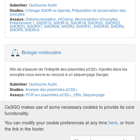
:
Guillaume Audic
Submitter
Criblage SlitOR vs ligands
,
Préparation et conservation des
Studies:
ovocytes
Défollicularisation
,
HiClamp
,
Microinjection d'ovocytes
,
Assays:
Prélèvement 1
,
SlitOR15
,
SlitOR16
,
SlitOR18
,
SlitOR20
,
SlitOR22
,
SlitOR23
,
SlitOR27
,
SlitOR28
,
SlitOR3
,
SlitOR31
,
SlitOR35
,
SlitOR4
,
SlitOR9
,
SlitORco
Biologie moléculaire
Afin de s'assurer de l'intégrité des plasmides pCS2+ injectés dans les
ovocytes nous avons eu recours à un séquençage Sanger.
:
Guillaume Audic
Submitter
Analyse des plasmides pCS2+
Studies:
PCR sur plasmides pCS2+_ORs
,
Séquençage
Assays:
CeSGO makes use of some necessary cookies to provide its core
functionality.
You can modify your cookie preferences at any time
here
, or from
Powered by
About CeSGO
|
Funding and Programmes
|
Credits
the link in the footer.
|
Cookie preferences