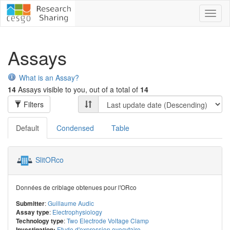
Toggl
naviga
Assays
What is an Assay?
14
Assays visible to you, out of a total of
14
Filters
Default
Condensed
Table
SlitORco
Données de criblage obtenues pour l'ORco
:
Guillaume Audic
Submitter
:
Electrophysiology
Assay type
:
Two Electrode Voltage Clamp
Technology type
Etude d'expression ovocytaire
Investigation: