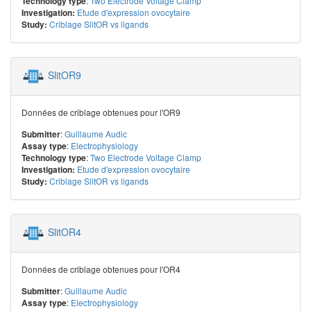
:
Two Electrode Voltage Clamp
Technology type
Etude d'expression ovocytaire
Investigation:
Criblage SlitOR vs ligands
Study:
SlitOR9
Données de criblage obtenues pour l'OR9
:
Guillaume Audic
Submitter
:
Electrophysiology
Assay type
:
Two Electrode Voltage Clamp
Technology type
Etude d'expression ovocytaire
Investigation:
Criblage SlitOR vs ligands
Study:
SlitOR4
Données de criblage obtenues pour l'OR4
:
Guillaume Audic
Submitter
:
Electrophysiology
Assay type