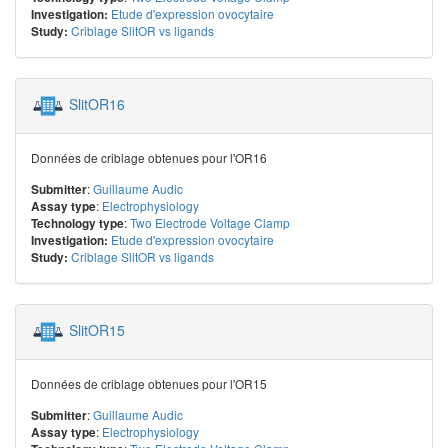
Etude d'expression ovocytaire
Investigation:
Criblage SlitOR vs ligands
Study:
SlitOR16
Données de criblage obtenues pour l'OR16
:
Guillaume Audic
Submitter
:
Electrophysiology
Assay type
:
Two Electrode Voltage Clamp
Technology type
Etude d'expression ovocytaire
Investigation:
Criblage SlitOR vs ligands
Study:
SlitOR15
Données de criblage obtenues pour l'OR15
:
Guillaume Audic
Submitter
:
Electrophysiology
Assay type