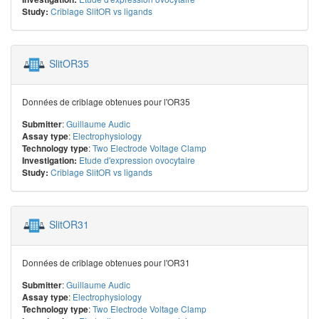
Criblage SlitOR vs ligands
Study:
SlitOR35
Données de criblage obtenues pour l'OR35
:
Guillaume Audic
Submitter
:
Electrophysiology
Assay type
:
Two Electrode Voltage Clamp
Technology type
Etude d'expression ovocytaire
Investigation:
Criblage SlitOR vs ligands
Study:
SlitOR31
Données de criblage obtenues pour l'OR31
:
Guillaume Audic
Submitter
:
Electrophysiology
Assay type
:
Two Electrode Voltage Clamp
Technology type