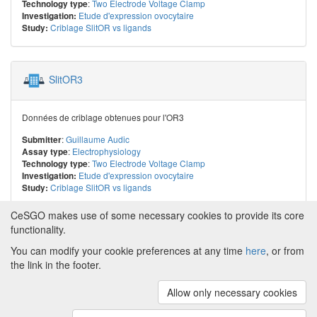
:
Two Electrode Voltage Clamp
Technology type
Etude d'expression ovocytaire
Investigation:
Criblage SlitOR vs ligands
Study:
SlitOR3
Données de criblage obtenues pour l'OR3
:
Guillaume Audic
Submitter
:
Electrophysiology
Assay type
:
Two Electrode Voltage Clamp
Technology type
Etude d'expression ovocytaire
Investigation:
Criblage SlitOR vs ligands
Study:
CeSGO makes use of some necessary cookies to provide its core
functionality.
You can modify your cookie preferences at any time
here
, or from
Powered by
About CeSGO
|
Funding and Programmes
|
Credits
the link in the footer.
|
Cookie preferences
Allow only necessary cookies
Copyright © 2008 - 2024
The University of
Manchester
and
HITS gGmbH