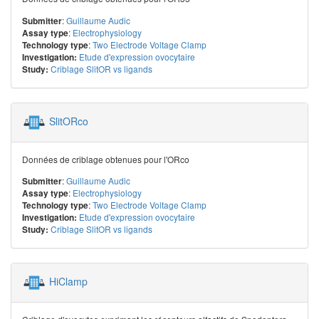
:
Guillaume Audic
Submitter
:
Electrophysiology
Assay type
:
Two Electrode Voltage Clamp
Technology type
Etude d'expression ovocytaire
Investigation:
Criblage SlitOR vs ligands
Study:
SlitORco
Données de criblage obtenues pour l'ORco
:
Guillaume Audic
Submitter
:
Electrophysiology
Assay type
:
Two Electrode Voltage Clamp
Technology type
Etude d'expression ovocytaire
Investigation:
Criblage SlitOR vs ligands
Study:
HiClamp